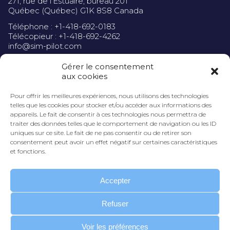
271, rue de l’Estuaire, bureau 201
Québec (Québec) G1K 8S8 Canada
Téléphone : +1-418-692-0183
Télécopieur : +1-418-692-4262
info@sim-pilot.com
Gérer le consentement
aux cookies
Pour offrir les meilleures expériences, nous utilisons des technologies
Politique de confidentialité
telles que les cookies pour stocker et/ou accéder aux informations des
appareils. Le fait de consentir à ces technologies nous permettra de
traiter des données telles que le comportement de navigation ou les ID
uniques sur ce site. Le fait de ne pas consentir ou de retirer son
consentement peut avoir un effet négatif sur certaines caractéristiques
et fonctions.
Accepter
Refuser
INSCRIVEZ-VOUS À NOTRE INFOLETTRE
Voir les préférences