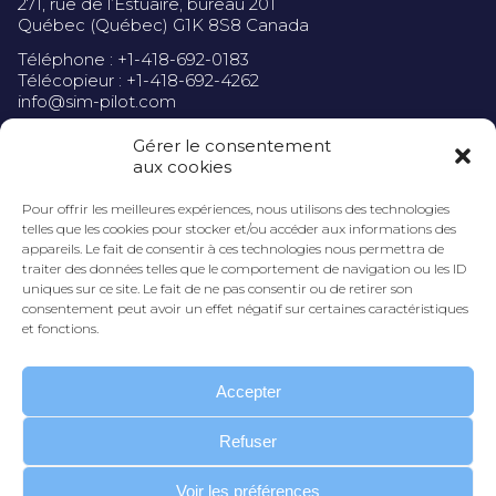
271, rue de l’Estuaire, bureau 201
Québec (Québec) G1K 8S8 Canada
Téléphone : +1-418-692-0183
Télécopieur : +1-418-692-4262
info@sim-pilot.com
Gérer le consentement
aux cookies
Pour offrir les meilleures expériences, nous utilisons des technologies
Politique de confidentialité
telles que les cookies pour stocker et/ou accéder aux informations des
appareils. Le fait de consentir à ces technologies nous permettra de
traiter des données telles que le comportement de navigation ou les ID
uniques sur ce site. Le fait de ne pas consentir ou de retirer son
consentement peut avoir un effet négatif sur certaines caractéristiques
et fonctions.
Accepter
Refuser
INSCRIVEZ-VOUS À NOTRE INFOLETTRE
Voir les préférences