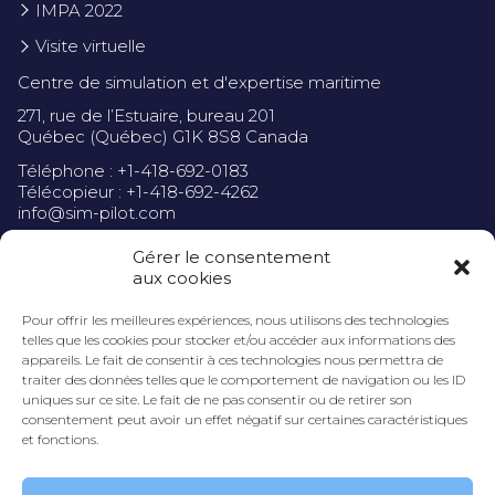
IMPA 2022
Visite virtuelle
Centre de simulation et d'expertise maritime
271, rue de l’Estuaire, bureau 201
Québec (Québec) G1K 8S8 Canada
Téléphone : +1-418-692-0183
Télécopieur : +1-418-692-4262
info@sim-pilot.com
Gérer le consentement
aux cookies
Pour offrir les meilleures expériences, nous utilisons des technologies
Politique de confidentialité
telles que les cookies pour stocker et/ou accéder aux informations des
appareils. Le fait de consentir à ces technologies nous permettra de
traiter des données telles que le comportement de navigation ou les ID
uniques sur ce site. Le fait de ne pas consentir ou de retirer son
consentement peut avoir un effet négatif sur certaines caractéristiques
et fonctions.