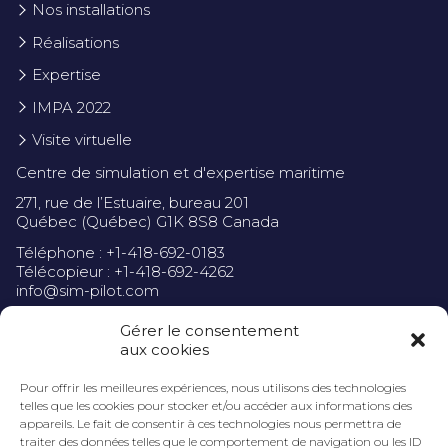
Nos installations
Réalisations
Expertise
IMPA 2022
Visite virtuelle
Centre de simulation et d'expertise maritime
271, rue de l’Estuaire, bureau 201
Québec (Québec) G1K 8S8 Canada
Téléphone : +1-418-692-0183
Télécopieur : +1-418-692-4262
info@sim-pilot.com
Gérer le consentement
aux cookies
Pour offrir les meilleures expériences, nous utilisons des technologies
Politique de confidentialité
telles que les cookies pour stocker et/ou accéder aux informations des
appareils. Le fait de consentir à ces technologies nous permettra de
traiter des données telles que le comportement de navigation ou les ID