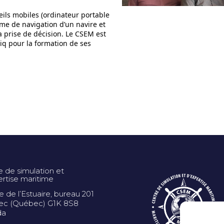
eils mobiles (ordinateur portable
ème de navigation d’un navire et
la prise de décision. Le CSEM est
q pour la formation de ses
e de simulation et
ertise maritime
ue de l’Estuaire, bureau 201
c (Québec) G1K 8S8
da