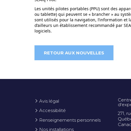
Les unités pilotes portables (PPU) sont des appar
ou tablette) qui peuvent se « brancher » au syst
sont utilisés pour la navigation, l’information et 
d’ailleurs un établissement recommandé par SEAi
logiciels.
RETOUR AUX NOUVELLES
Centr
Avis légal
d'exp
Accessibilité
271, r
Québe
Renseignements personnels
Cana
Nos installations