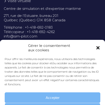
Visite virtuelle
Centre de simulation et d'expertise maritime
271, rue de l’Estuaire, bureau 201
Québec (Québec) G1K 8S8 Canada
Téléphone : +1-418-692-0183
Télécopieur : +1-418-692-4262
info@sim-pilot.com
Gérer le consentement
aux cookies
Pour offrir les meilleures expériences, nous utilisons des technologies
Politique de confidentialité
telles que les cookies pour stocker et/ou accéder aux informations des
appareils. Le fait de consentir à ces technologies nous permettra de
traiter des données telles que le comportement de navigation ou les ID
uniques sur ce site. Le fait de ne pas consentir ou de retirer son
consentement peut avoir un effet négatif sur certaines caractéristiques
et fonctions.
Accepter