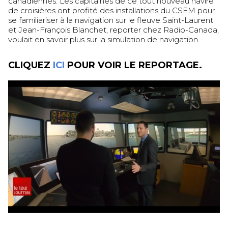
canadiennes. Les capitaines de ce tout nouveau navire
de croisières ont profité des installations du CSEM pour
se familiariser à la navigation sur le fleuve Saint-Laurent
et Jean-François Blanchet, reporter chez Radio-Canada,
voulait en savoir plus sur la simulation de navigation.
CLIQUEZ
ICI
POUR VOIR LE REPORTAGE.