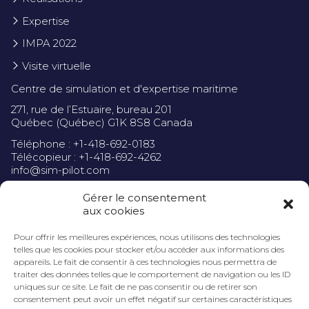
Expertise
IMPA 2022
Visite virtuelle
Centre de simulation et d'expertise maritime
271, rue de l’Estuaire, bureau 201
Québec (Québec) G1K 8S8 Canada
Téléphone : +1-418-692-0183
Télécopieur : +1-418-692-4262
info@sim-pilot.com
Gérer le consentement
aux cookies
Pour offrir les meilleures expériences, nous utilisons des technologies
Politique de confidentialité
telles que les cookies pour stocker et/ou accéder aux informations des
appareils. Le fait de consentir à ces technologies nous permettra de
traiter des données telles que le comportement de navigation ou les ID
uniques sur ce site. Le fait de ne pas consentir ou de retirer son
consentement peut avoir un effet négatif sur certaines caractéristiques