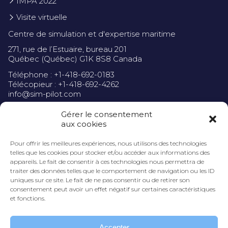
IMPA 2022
Visite virtuelle
Centre de simulation et d'expertise maritime
271, rue de l’Estuaire, bureau 201
Québec (Québec) G1K 8S8 Canada
Téléphone : +1-418-692-0183
Télécopieur : +1-418-692-4262
info@sim-pilot.com
Gérer le consentement
aux cookies
Pour offrir les meilleures expériences, nous utilisons des technologies
Politique de confidentialité
telles que les cookies pour stocker et/ou accéder aux informations des
appareils. Le fait de consentir à ces technologies nous permettra de
traiter des données telles que le comportement de navigation ou les ID
uniques sur ce site. Le fait de ne pas consentir ou de retirer son
consentement peut avoir un effet négatif sur certaines caractéristiques
et fonctions.
Accepter