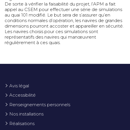
De sorte à vérifier la faisabilité du projet, l’APM a fait
appel au CSEM pour effectuer une série de simulations
au quai 101 modifié. Le but sera de s’assurer qu’en
conditions normales d’opération, les navires de grandes
dimensions pourront accoster et appareiller en sécurité.
Les navires choisis pour ces simulations sont
représentatifs des navires qui manœuvrent
régulièrement à ces quais.
Avis légal
Accessibilité
Renseignements personnels
Nos installations
Réalisations