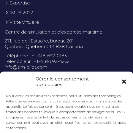
Expertise
IMPA 2022
Visite virtuelle
Centre de simulation et d'expertise maritime
271, rue de l’Estuaire, bureau 201
Québec (Québec) G1K 8S8 Canada
Téléphone : +1-418-692-0183
Télécopieur : +1-418-692-4262
info@sim-pilot.com
Gérer le consentement
aux cookies
Pour offrir les meilleures expériences, nous utilisons des technologies
Politique de confidentialité
telles que les cookies pour stocker et/ou accéder aux informations des
appareils. Le fait de consentir à ces technologies nous permettra de
traiter des données telles que le comportement de navigation ou les ID
uniques sur ce site. Le fait de ne pas consentir ou de retirer son
consentement peut avoir un effet négatif sur certaines caractéristiques
et fonctions.