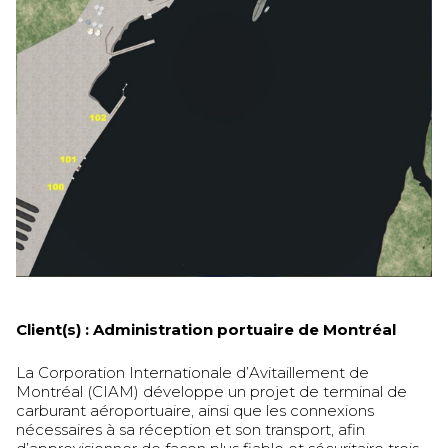
Client(s) :
Administration portuaire de Montréal
La Corporation Internationale d’Avitaillement de
Montréal (CIAM) développe un projet de terminal de
carburant aéroportuaire, ainsi que les connexions
nécessaires à sa réception et son transport, afin