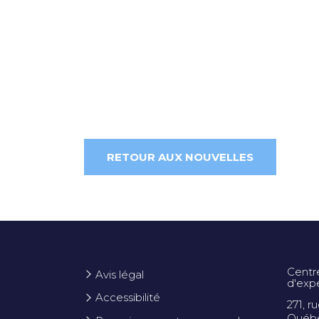
RETOUR AUX NOUVELLES
Centr
Avis légal
d'exp
Accessibilité
271, r
Québe