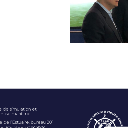
e de simulation et
ertise maritime
ue de l’Estuaire, bureau 201
c (Québec) G1K 8S8