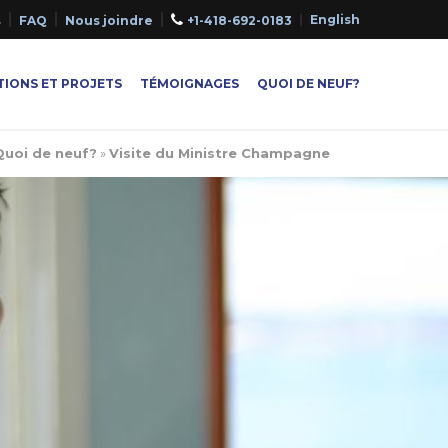
English
s
FAQ
Nous joindre
+1-418-692-0183
IONS ET PROJETS
TÉMOIGNAGES
QUOI DE NEUF?
Quoi de neuf?
»
Visite du Ministre Champagne