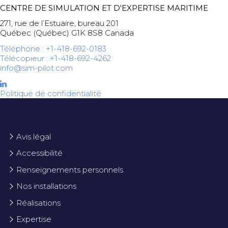
CENTRE DE SIMULATION ET D'EXPERTISE MARITIME
271, rue de l’Estuaire, bureau 201
Québec (Québec) G1K 8S8 Canada
Téléphone : +1-418-692-0183
Télécopieur : +1-418-692-4262
info@sim-pilot.com
Politique de confidentialité
Avis légal
Accessibilité
Renseignements personnels
Nos installations
Réalisations
Expertise