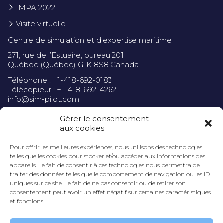
IMPA 2022
Visite virtuelle
Centre de simulation et d'expertise maritime
271, rue de l’Estuaire, bureau 201
Québec (Québec) G1K 8S8 Canada
Téléphone : +1-418-692-0183
Télécopieur : +1-418-692-4262
info@sim-pilot.com
Gérer le consentement
aux cookies
Pour offrir les meilleures expériences, nous utilisons des technologies
Politique de confidentialité
telles que les cookies pour stocker et/ou accéder aux informations des
appareils. Le fait de consentir à ces technologies nous permettra de
traiter des données telles que le comportement de navigation ou les ID
uniques sur ce site. Le fait de ne pas consentir ou de retirer son
consentement peut avoir un effet négatif sur certaines caractéristiques
et fonctions.