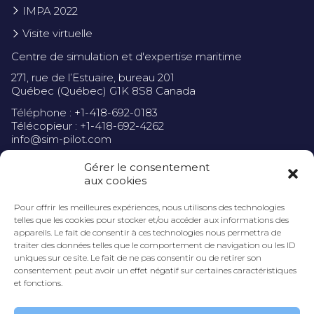
IMPA 2022
Visite virtuelle
Centre de simulation et d'expertise maritime
271, rue de l’Estuaire, bureau 201
Québec (Québec) G1K 8S8 Canada
Téléphone : +1-418-692-0183
Télécopieur : +1-418-692-4262
info@sim-pilot.com
Gérer le consentement
aux cookies
Pour offrir les meilleures expériences, nous utilisons des technologies
Politique de confidentialité
telles que les cookies pour stocker et/ou accéder aux informations des
appareils. Le fait de consentir à ces technologies nous permettra de
traiter des données telles que le comportement de navigation ou les ID
uniques sur ce site. Le fait de ne pas consentir ou de retirer son
consentement peut avoir un effet négatif sur certaines caractéristiques
et fonctions.