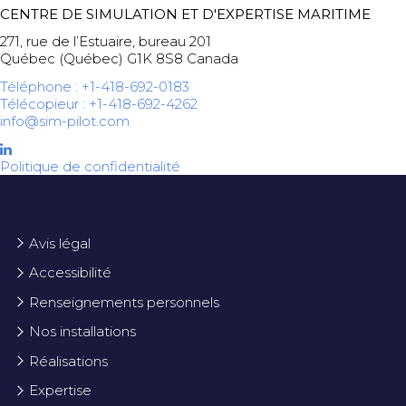
CENTRE DE SIMULATION ET D'EXPERTISE MARITIME
271, rue de l’Estuaire, bureau 201
Québec (Québec) G1K 8S8 Canada
Téléphone : +1-418-692-0183
Télécopieur : +1-418-692-4262
info@sim-pilot.com
Politique de confidentialité
Avis légal
Accessibilité
Renseignements personnels
Nos installations
Réalisations
Expertise