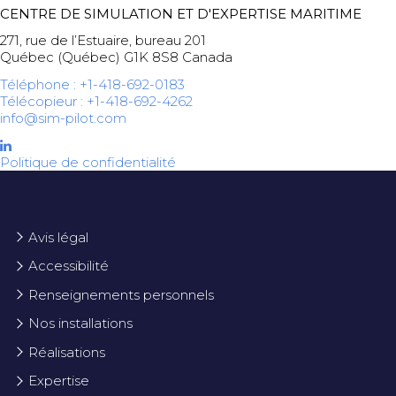
CENTRE DE SIMULATION ET D'EXPERTISE MARITIME
271, rue de l’Estuaire, bureau 201
Québec (Québec) G1K 8S8 Canada
Téléphone : +1-418-692-0183
Télécopieur : +1-418-692-4262
info@sim-pilot.com
Politique de confidentialité
Avis légal
Accessibilité
Renseignements personnels
Nos installations
Réalisations
Expertise