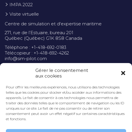
IMPA 2022
Visite virtuelle
Centre de simulation et d'expertise maritime
271, rue de l’Estuaire, bureau 201
Québec (Québec) G1K 8S8 Canada
Téléphone : +1-418-692-0183
Télécopieur : +1-418-692-4262
info@sim-pilot.com
Gérer le consentement
aux cookies
Pour offrir les meilleures expériences, nous utilisons des technologies
Politique de confidentialité
telles que les cookies pour stocker et/ou accéder aux informations des
appareils. Le fait de consentir à ces technologies nous permettra de
traiter des données telles que le comportement de navigation ou les ID
uniques sur ce site. Le fait de ne pas consentir ou de retirer son
consentement peut avoir un effet négatif sur certaines caractéristiques
et fonctions.