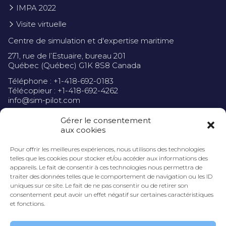
IMPA 2022
Visite virtuelle
Centre de simulation et d'expertise maritime
271, rue de l’Estuaire, bureau 201
Québec (Québec) G1K 8S8 Canada
Téléphone : +1-418-692-0183
Télécopieur : +1-418-692-4262
info@sim-pilot.com
Gérer le consentement
aux cookies
Pour offrir les meilleures expériences, nous utilisons des technologies
Politique de confidentialité
telles que les cookies pour stocker et/ou accéder aux informations des
appareils. Le fait de consentir à ces technologies nous permettra de
traiter des données telles que le comportement de navigation ou les ID
uniques sur ce site. Le fait de ne pas consentir ou de retirer son
consentement peut avoir un effet négatif sur certaines caractéristiques
et fonctions.