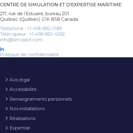
CENTRE DE SIMULATION ET D'EXPERTISE MARITIME
271, rue de l’Estuaire, bureau 201
Québec (Québec) G1K 8S8 Canada
Téléphone : +1-418-692-0183
Télécopieur : +1-418-692-4262
info@sim-pilot.com
Politique de confidentialité
Avis légal
Accessibilité
Renseignements personnels
Nos installations
Réalisations
Expertise