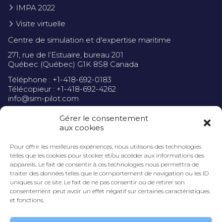
IMPA 2022
Visite virtuelle
Centre de simulation et d'expertise maritime
271, rue de l’Estuaire, bureau 201
Québec (Québec) G1K 8S8 Canada
Téléphone : +1-418-692-0183
Télécopieur : +1-418-692-4262
info@sim-pilot.com
Gérer le consentement
aux cookies
Pour offrir les meilleures expériences, nous utilisons des technologies
Politique de confidentialité
telles que les cookies pour stocker et/ou accéder aux informations des
appareils. Le fait de consentir à ces technologies nous permettra de
traiter des données telles que le comportement de navigation ou les ID
uniques sur ce site. Le fait de ne pas consentir ou de retirer son
consentement peut avoir un effet négatif sur certaines caractéristiques
et fonctions.