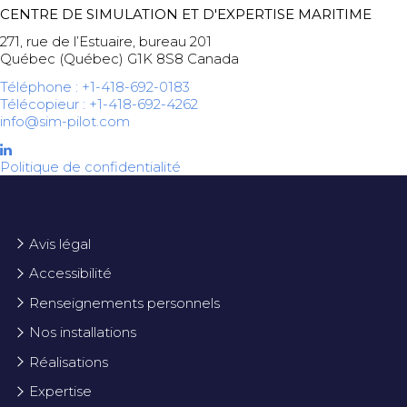
CENTRE DE SIMULATION ET D'EXPERTISE MARITIME
271, rue de l’Estuaire, bureau 201
Québec (Québec) G1K 8S8 Canada
Téléphone : +1-418-692-0183
Télécopieur : +1-418-692-4262
info@sim-pilot.com
Politique de confidentialité
Avis légal
Accessibilité
Renseignements personnels
Nos installations
Réalisations
Expertise