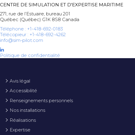
CENTRE DE SIMULATION ET D'EXPERTISE MARITIME
271, rue de l’Estuaire, bureau 201
Québec (Québec) G1K 8S8 Canada
Téléphone : +1-418-692-0183
Télécopieur : +1-418-692-4262
info@sim-pilot.com
Politique de confidentialité
Avis légal
Accessibilité
Renseignements personnels
Nos installations
Réalisations
Expertise