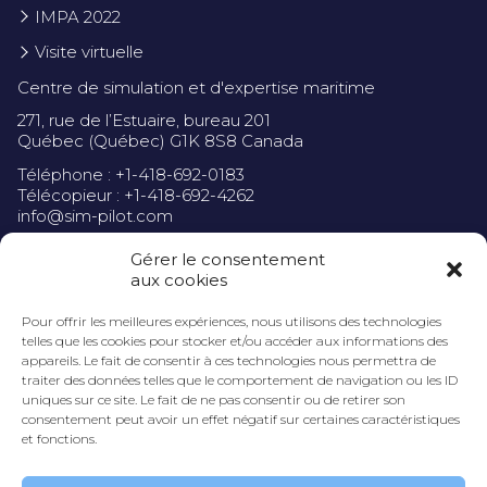
IMPA 2022
Visite virtuelle
Centre de simulation et d'expertise maritime
271, rue de l’Estuaire, bureau 201
Québec (Québec) G1K 8S8 Canada
Téléphone : +1-418-692-0183
Télécopieur : +1-418-692-4262
info@sim-pilot.com
Gérer le consentement
aux cookies
Pour offrir les meilleures expériences, nous utilisons des technologies
Politique de confidentialité
telles que les cookies pour stocker et/ou accéder aux informations des
appareils. Le fait de consentir à ces technologies nous permettra de
traiter des données telles que le comportement de navigation ou les ID
uniques sur ce site. Le fait de ne pas consentir ou de retirer son
consentement peut avoir un effet négatif sur certaines caractéristiques
et fonctions.