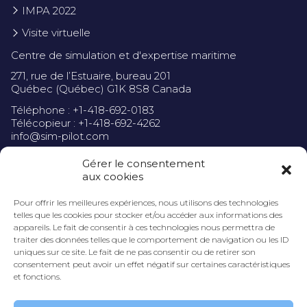
IMPA 2022
Visite virtuelle
Centre de simulation et d'expertise maritime
271, rue de l’Estuaire, bureau 201
Québec (Québec) G1K 8S8 Canada
Téléphone : +1-418-692-0183
Télécopieur : +1-418-692-4262
info@sim-pilot.com
Gérer le consentement
aux cookies
Pour offrir les meilleures expériences, nous utilisons des technologies
Politique de confidentialité
telles que les cookies pour stocker et/ou accéder aux informations des
appareils. Le fait de consentir à ces technologies nous permettra de
traiter des données telles que le comportement de navigation ou les ID
uniques sur ce site. Le fait de ne pas consentir ou de retirer son
consentement peut avoir un effet négatif sur certaines caractéristiques
et fonctions.