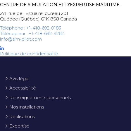
CENTRE DE SIMULATION ET D'EXPERTISE MARITIME
271, rue de l’Estuaire, bureau 201
Québec (Québec) G1K 8S8 Canada
Téléphone : +1-418-692-0183
Télécopieur : +1-418-692-4262
info@sim-pilot.com
Politique de confidentialité
Avis légal
Accessibilité
Renseignements personnels
Nos installations
Réalisations
Expertise