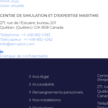
IMPA 2022
Visite virtuelle
CENTRE DE SIMULATION ET D'EXPERTISE MARITIME
271, rue de l’Estuaire, bureau 201
Québec (Québec) G1K 8S8 Canada
Téléphone : +1-418-692-0183
Télécopieur : +1-418-692-4262
info@sim-pilot.com
Politique de confidentialité
Centr
Avis légal
d'exp
Accessibilité
271, r
Québe
Renseignements personnels
Cana
Nos installations
Télép
Réalisations
Téléc