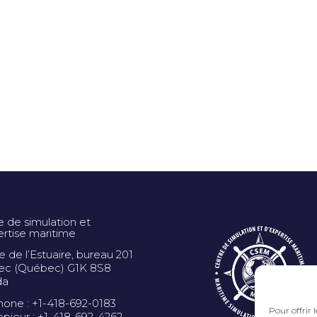
e de simulation et
ertise maritime
ue de l’Estuaire, bureau 201
c (Québec) G1K 8S8
da
hone : +1-418-692-0183
Pour offrir 
opieur : +1-418-692-4262