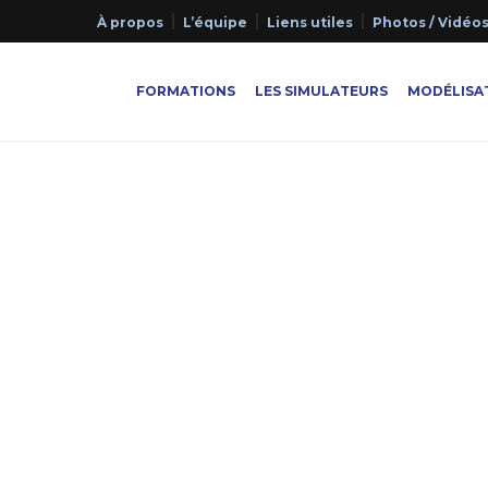
À propos
L’équipe
Liens utiles
Photos / Vidéo
FORMATIONS
LES SIMULATEURS
MODÉLISAT