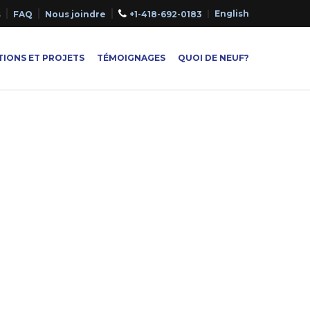
English
s
FAQ
Nous joindre
+1-418-692-0183
IONS ET PROJETS
TÉMOIGNAGES
QUOI DE NEUF?