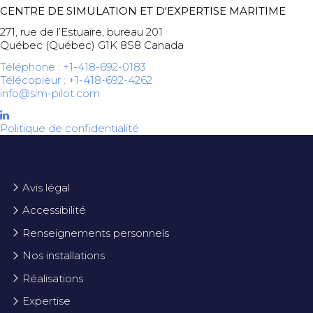
CENTRE DE SIMULATION ET D'EXPERTISE MARITIME
271, rue de l’Estuaire, bureau 201
Québec (Québec) G1K 8S8 Canada
Téléphone : +1-418-692-0183
Télécopieur : +1-418-692-4262
info@sim-pilot.com
Politique de confidentialité
Avis légal
Accessibilité
Renseignements personnels
Nos installations
Réalisations
Expertise