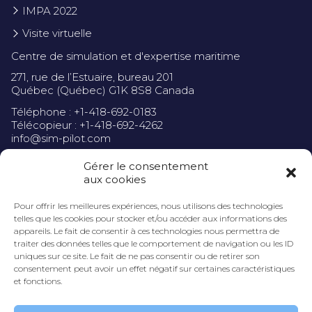
IMPA 2022
Visite virtuelle
Centre de simulation et d'expertise maritime
271, rue de l’Estuaire, bureau 201
Québec (Québec) G1K 8S8 Canada
Téléphone : +1-418-692-0183
Télécopieur : +1-418-692-4262
info@sim-pilot.com
Gérer le consentement
aux cookies
Pour offrir les meilleures expériences, nous utilisons des technologies
Politique de confidentialité
telles que les cookies pour stocker et/ou accéder aux informations des
appareils. Le fait de consentir à ces technologies nous permettra de
traiter des données telles que le comportement de navigation ou les ID
uniques sur ce site. Le fait de ne pas consentir ou de retirer son
consentement peut avoir un effet négatif sur certaines caractéristiques
et fonctions.