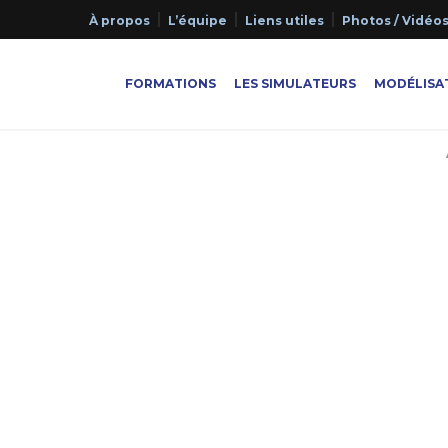
À propos
L’équipe
Liens utiles
Photos / Vidéo
FORMATIONS
LES SIMULATEURS
MODÉLISAT