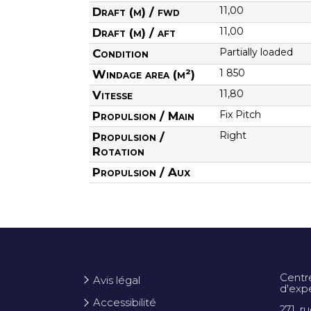
11,00
Draft (m) / fwd
11,00
Draft (m) / aft
Partially loaded
Condition
1 850
Windage area (m²)
11,80
Vitesse
Fix Pitch
Propulsion / Main
Right
Propulsion /
Rotation
Propulsion / Aux
Centr
Avis légal
d'exp
Accessibilité
271, r