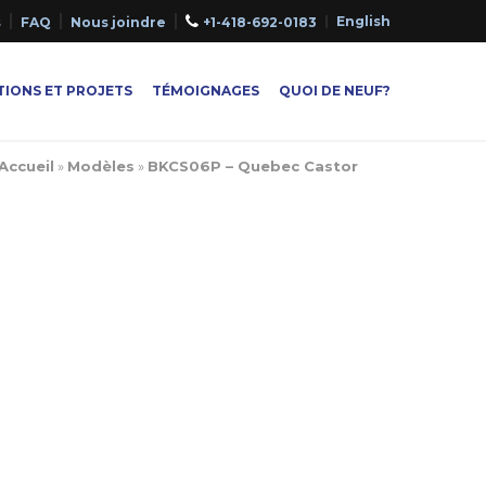
English
s
FAQ
Nous joindre
+1-418-692-0183
IONS ET PROJETS
TÉMOIGNAGES
QUOI DE NEUF?
Accueil
»
Modèles
»
BKCS06P – Quebec Castor