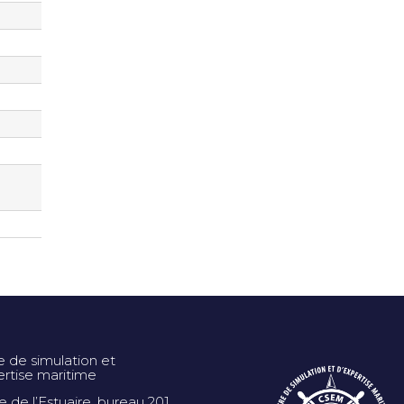
e de simulation et
ertise maritime
ue de l’Estuaire, bureau 201