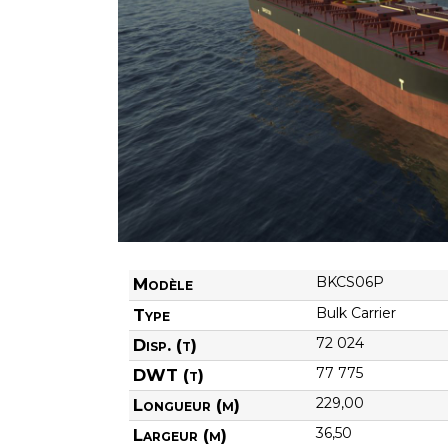
BKCS06P
Modèle
Bulk Carrier
Type
72 024
Disp. (t)
77 775
DWT (t)
229,00
Longueur (m)
36,50
Largeur (m)