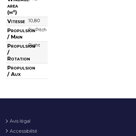
area
(m²)
10,80
Vitesse
Fix Pitch
Propulsion
/ Main
Right
Propulsion
/
Rotation
Propulsion
/ Aux
Avis légal
Accessibilité