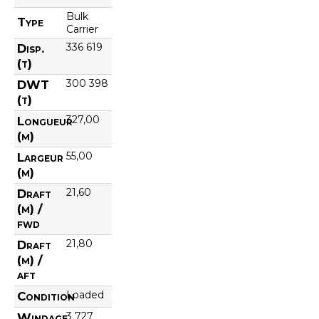
Bulk
Type
Carrier
336 619
Disp.
(t)
300 398
DWT
(t)
327,00
Longueur
(m)
55,00
Largeur
(m)
21,60
Draft
(m) /
fwd
21,80
Draft
(m) /
aft
Loaded
Condition
3 727
Windage