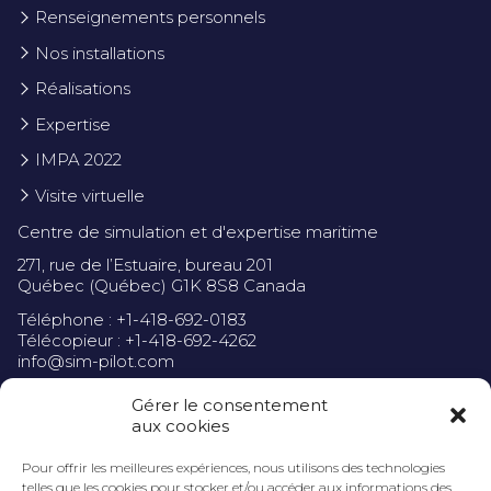
Renseignements personnels
Nos installations
Réalisations
Expertise
IMPA 2022
Visite virtuelle
Centre de simulation et d'expertise maritime
271, rue de l’Estuaire, bureau 201
Québec (Québec) G1K 8S8 Canada
Téléphone : +1-418-692-0183
Télécopieur : +1-418-692-4262
info@sim-pilot.com
Gérer le consentement
aux cookies
Pour offrir les meilleures expériences, nous utilisons des technologies
Politique de confidentialité
telles que les cookies pour stocker et/ou accéder aux informations des