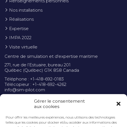
Renseignements personnels
Nos installations
Réalisations
Expertise
IMPA 2022
Visite virtuelle
Centre de simulation et d'expertise maritime
271, rue de l’Estuaire, bureau 201
Québec (Québec) G1K 8S8 Canada
Téléphone : +1-418-692-0183
Télécopieur : +1-418-692-4262
info@sim-pilot.com
Gérer le consentement
aux cookies
Pour offrir les meilleures expériences, nous utilisons des technologies
Politique de confidentialité
telles que les cookies pour stocker et/ou accéder aux informations des