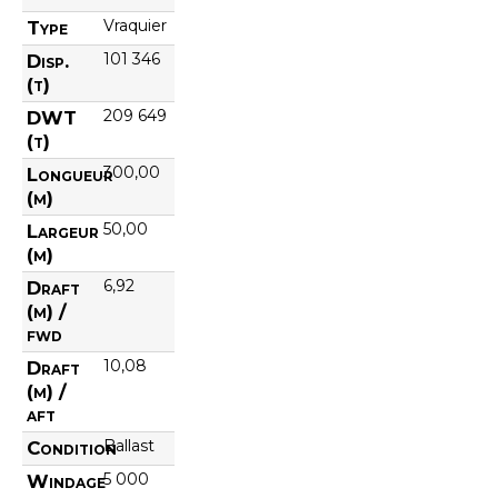
Vraquier
Type
101 346
Disp.
(t)
209 649
DWT
(t)
300,00
Longueur
(m)
50,00
Largeur
(m)
6,92
Draft
(m) /
fwd
10,08
Draft
(m) /
aft
Ballast
Condition
5 000
Windage