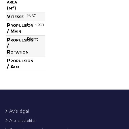
area
(m²)
15,60
Vitesse
Fix Pitch
Propulsion
/ Main
Right
Propulsion
/
Rotation
Propulsion
/ Aux
Avis légal
Accessibilité