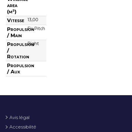
area
(m²)
13,00
Vitesse
Fix Pitch
Propulsion
/ Main
Right
Propulsion
/
Rotation
Propulsion
/ Aux
Avis légal
Accessibilité