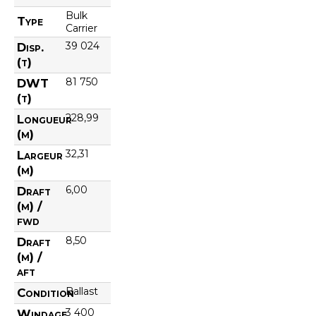
Bulk
Type
Carrier
39 024
Disp.
(t)
81 750
DWT
(t)
228,99
Longueur
(m)
32,31
Largeur
(m)
6,00
Draft
(m) /
fwd
8,50
Draft
(m) /
aft
Ballast
Condition
3 400
Windage