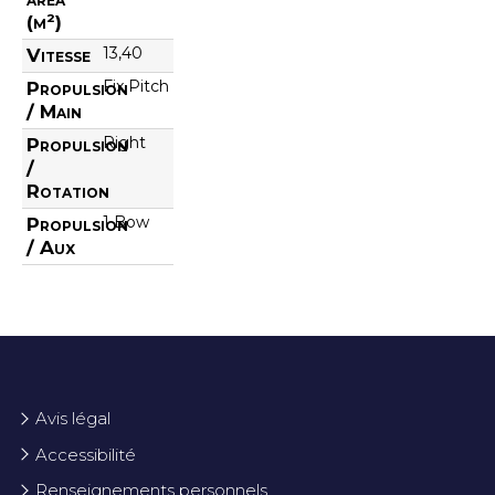
(m²)
13,40
Vitesse
Fix Pitch
Propulsion
/ Main
Right
Propulsion
/
Rotation
1 Bow
Propulsion
/ Aux
Avis légal
Accessibilité
Renseignements personnels