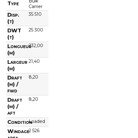
Bulk
Type
Carrier
35 510
Disp.
(t)
25 300
DWT
(t)
232,00
Longueur
(m)
21,40
Largeur
(m)
8,20
Draft
(m) /
fwd
8,20
Draft
(m) /
aft
Loaded
Condition
2 526
Windage
area