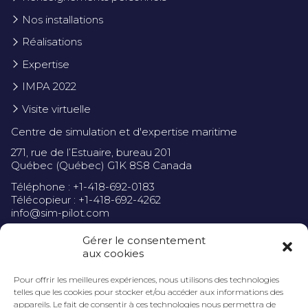
Nos installations
Réalisations
Expertise
IMPA 2022
Visite virtuelle
Centre de simulation et d'expertise maritime
271, rue de l’Estuaire, bureau 201
Québec (Québec) G1K 8S8 Canada
Téléphone : +1-418-692-0183
Télécopieur : +1-418-692-4262
info@sim-pilot.com
Gérer le consentement
aux cookies
Pour offrir les meilleures expériences, nous utilisons des technologies
Politique de confidentialité
telles que les cookies pour stocker et/ou accéder aux informations des
appareils. Le fait de consentir à ces technologies nous permettra de