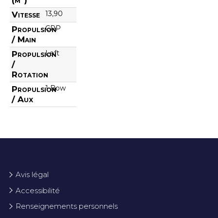
13,90
Vitesse
CPP
Propulsion
/ Main
Left
Propulsion
/
Rotation
1 Bow
Propulsion
/ Aux
Avis légal
Accessibilité
Renseignements personnels