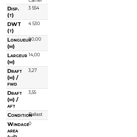
Carrier
3 554
Disp.
(t)
4 530
DWT
(t)
90,00
Longueur
(m)
14,00
Largeur
(m)
3,27
Draft
(m) /
fwd
3,55
Draft
(m) /
aft
Ballast
Condition
0
Windage
area
(m²)