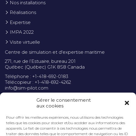
Nos installations
Réalisations
Expertise
IMPA 2022
Visite virtuelle
Centre de simulation et d'expertise maritime
271, rue de l’Estuaire, bureau 201
Québec (Québec) G1K 8S8 Canada
Téléphone : +1-418-692-0183
Télécopieur : +1-418-692-4262
info@sim-pilot.com
Gérer le consentement
aux cookies
Pour offrir les meilleures expériences, nous utilisons des technologies
Politique de confidentialité
telles que les cookies pour stocker et/ou accéder aux informations des
appareils. Le fait de consentir à ces technologies nous permettra de
traiter des données telles que le comportement de navigation ou les ID