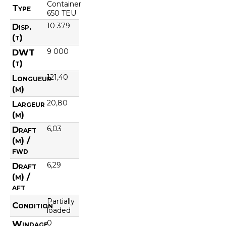
Container
Type
650 TEU
10 379
Disp.
(t)
9 000
DWT
(t)
121,40
Longueur
(m)
20,80
Largeur
(m)
6,03
Draft
(m) /
fwd
6,29
Draft
(m) /
aft
Partially
Condition
loaded
0
Windage