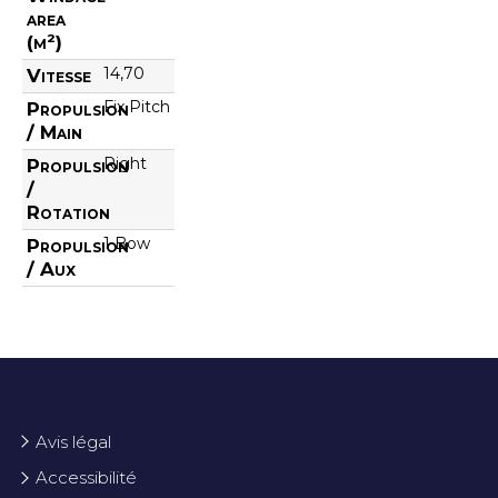
area
(m²)
14,70
Vitesse
Fix Pitch
Propulsion
/ Main
Right
Propulsion
/
Rotation
1 Bow
Propulsion
/ Aux
Avis légal
Accessibilité