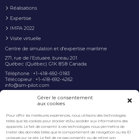
Réalisations
Expertise
IMPA 2022
Visite virtuelle
Centre de simulation et d'expertise maritime
271, rue de l’Estuaire, bureau 201
Québec (Québec) G1K 8S8 Canada
Téléphone : +1-418-692-0183
Télécopieur : +1-418-692-4262
info@sim-pilot.com
Gérer le consentement
aux cookies
Pour offrir les meilleures expériences, nous utilisons des technologies
Politique de confidentialité
telles que les cookies pour stocker et/ou accéder aux informations des
appareils. Le fait de consentir à ces technologies nous permettra de
traiter des données telles que le comportement de navigation ou les ID
uniques sur ce site. Le fait de ne pas consentir ou de retirer son