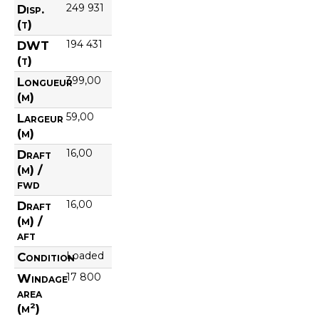
249 931
Disp.
(t)
194 431
DWT
(t)
399,00
Longueur
(m)
59,00
Largeur
(m)
16,00
Draft
(m) /
fwd
16,00
Draft
(m) /
aft
Loaded
Condition
17 800
Windage
area
(m²)