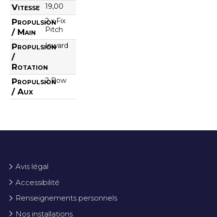
19,00
Vitesse
2 x Fix
Propulsion
Pitch
/ Main
Inward
Propulsion
/
Rotation
2 Bow
Propulsion
/ Aux
Avis légal
Accessibilité
Renseignements personnels
Nos installations