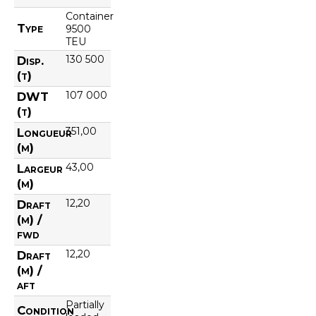
Container
Type
9500
TEU
130 500
Disp.
(t)
107 000
DWT
(t)
351,00
Longueur
(m)
43,00
Largeur
(m)
12,20
Draft
(m) /
fwd
12,20
Draft
(m) /
aft
Partially
Condition