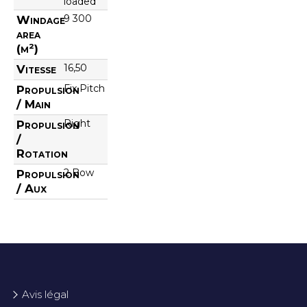
loaded
9 300
Windage
area
(m²)
16,50
Vitesse
Fix Pitch
Propulsion
/ Main
Right
Propulsion
/
Rotation
2 Bow
Propulsion
/ Aux
Avis légal