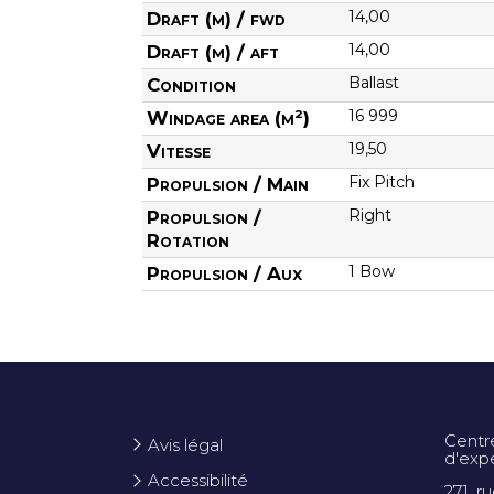
14,00
Draft (m) / fwd
14,00
Draft (m) / aft
Ballast
Condition
16 999
Windage area (m²)
19,50
Vitesse
Fix Pitch
Propulsion / Main
Right
Propulsion /
Rotation
1 Bow
Propulsion / Aux
Centr
Avis légal
d'exp
Accessibilité
271, r