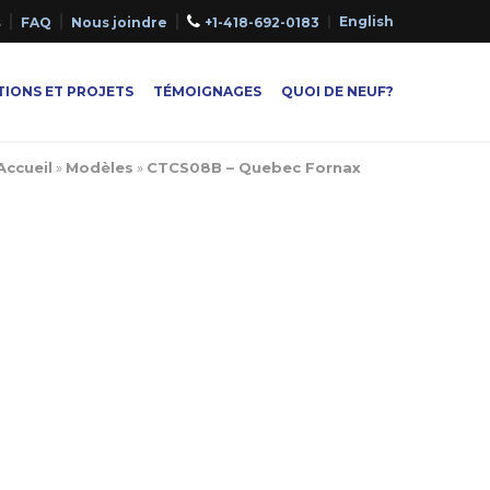
English
s
FAQ
Nous joindre
+1-418-692-0183
IONS ET PROJETS
TÉMOIGNAGES
QUOI DE NEUF?
Accueil
»
Modèles
»
CTCS08B – Quebec Fornax