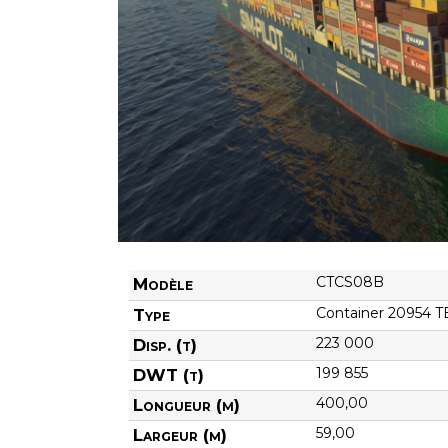
CTCS08B
Modèle
Container 20954 T
Type
223 000
Disp. (t)
199 855
DWT (t)
400,00
Longueur (m)
59,00
Largeur (m)