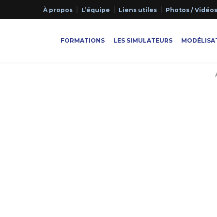
À propos
L’équipe
Liens utiles
Photos / Vidéo
FORMATIONS
LES SIMULATEURS
MODÉLISAT