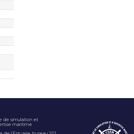
e de simulation et
ertise maritime
ue de l’Estuaire, bureau 201