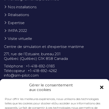
Nos installations
Réalisations
Expertise
IMPA 2022
Visite virtuelle
Centre de simulation et d'expertise maritime
271, rue de l’Estuaire, bureau 201
Québec (Québec) G1K 8S8 Canada
Téléphone : +1-418-692-0183
Télécopieur : +1-418-692-4262
info@sim-pilot.com
Gérer le consentement
aux cookies
Pour offrir les meilleures expériences, nous utilisons des technologies
Politique de confidentialité
telles que les cookies pour stocker et/ou accéder aux informations des
appareils. Le fait de consentir à ces technologies nous permettra de