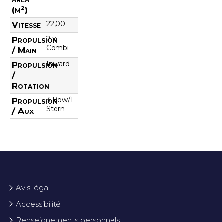
(m²)
22,00
Vitesse
2 x
Propulsion
Combi
/ Main
Inward
Propulsion
/
Rotation
3 Bow/1
Propulsion
Stern
/ Aux
Avis légal
Accessibilité
Renseignements personnels