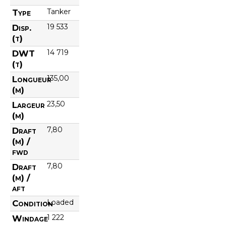
Tanker
Type
19 533
Disp.
(t)
14 719
DWT
(t)
135,00
Longueur
(m)
23,50
Largeur
(m)
7,80
Draft
(m) /
fwd
7,80
Draft
(m) /
aft
Loaded
Condition
1 222
Windage