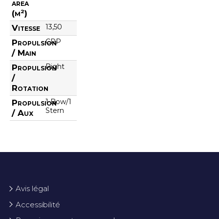
area
(m²)
13,50
Vitesse
CPP
Propulsion
/ Main
Right
Propulsion
/
Rotation
1 Bow/1
Propulsion
Stern
/ Aux
Avis légal
Accessibilité