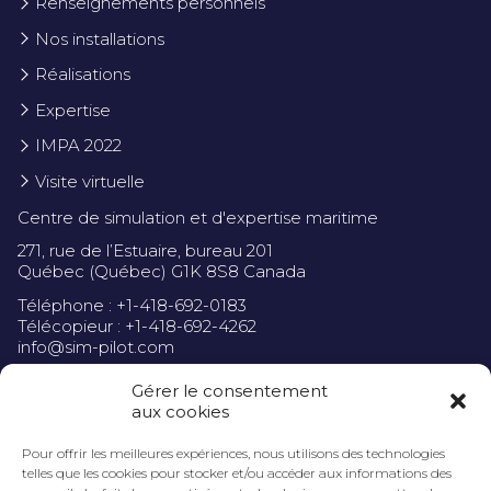
Renseignements personnels
Nos installations
Réalisations
Expertise
IMPA 2022
Visite virtuelle
Centre de simulation et d'expertise maritime
271, rue de l’Estuaire, bureau 201
Québec (Québec) G1K 8S8 Canada
Téléphone : +1-418-692-0183
Télécopieur : +1-418-692-4262
info@sim-pilot.com
Gérer le consentement
aux cookies
Pour offrir les meilleures expériences, nous utilisons des technologies
Politique de confidentialité
telles que les cookies pour stocker et/ou accéder aux informations des