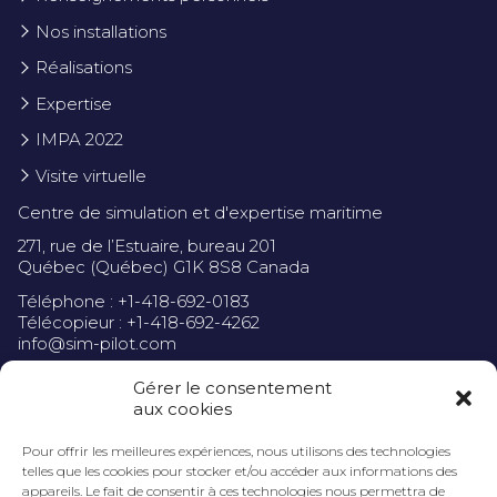
Nos installations
Réalisations
Expertise
IMPA 2022
Visite virtuelle
Centre de simulation et d'expertise maritime
271, rue de l’Estuaire, bureau 201
Québec (Québec) G1K 8S8 Canada
Téléphone : +1-418-692-0183
Télécopieur : +1-418-692-4262
info@sim-pilot.com
Gérer le consentement
aux cookies
Pour offrir les meilleures expériences, nous utilisons des technologies
Politique de confidentialité
telles que les cookies pour stocker et/ou accéder aux informations des
appareils. Le fait de consentir à ces technologies nous permettra de