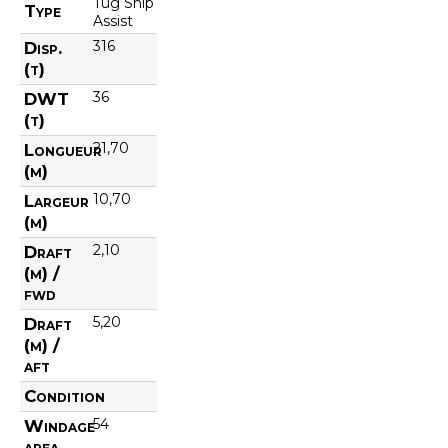
Tug Ship
Type
Assist
316
Disp.
(t)
36
DWT
(t)
21,70
Longueur
(m)
10,70
Largeur
(m)
2,10
Draft
(m) /
fwd
5,20
Draft
(m) /
aft
Condition
54
Windage
area