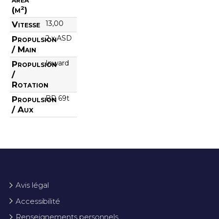
(m²)
13,00
Vitesse
2 x ASD
Propulsion
/ Main
Inward
Propulsion
/
Rotation
BP 69t
Propulsion
/ Aux
Avis légal
Accessibilité
Renseignements personnels